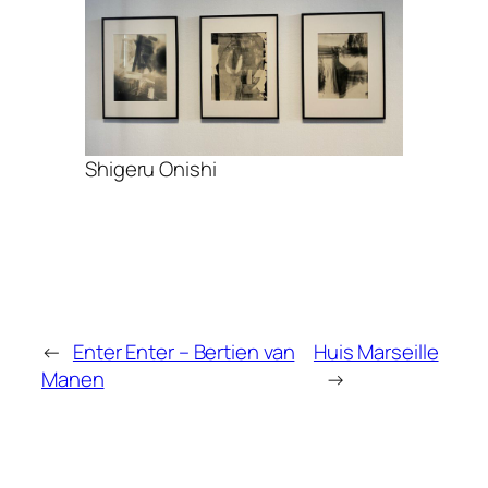
Shigeru Onishi
←
Enter Enter – Bertien van
Huis Marseille
Manen
→