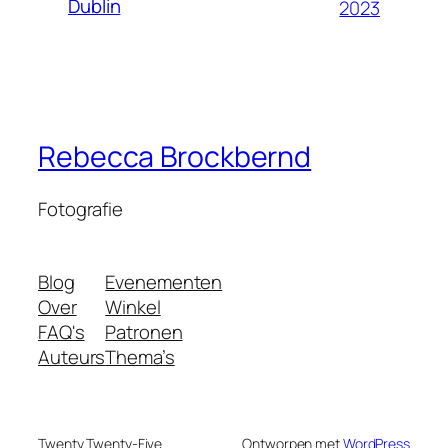
Dublin
2023
Rebecca Brockbernd
Fotografie
Blog
Evenementen
Over
Winkel
FAQ's
Patronen
Auteurs
Thema’s
Twenty Twenty-Five
Ontworpen met
WordPress