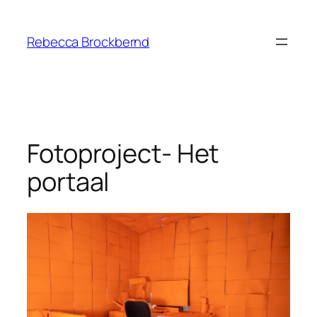
Ga
naar
Rebecca Brockbernd
de
inhoud
Fotoproject- Het
portaal