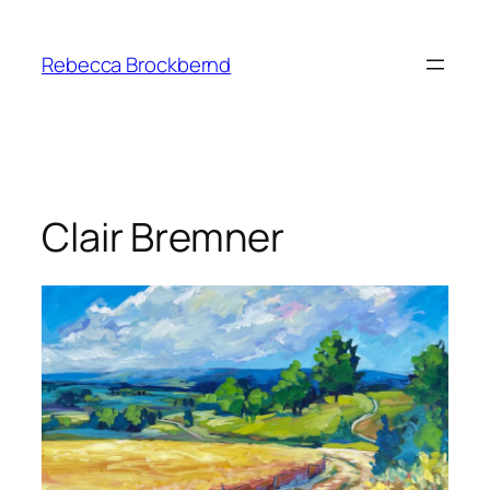
Ga
naar
Rebecca Brockbernd
de
inhoud
Clair Bremner